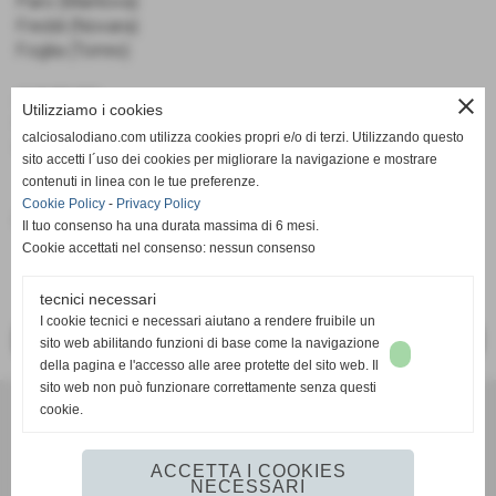
Paro (Mantova)
Freddi (Novara)
Foglia (Torres)
AMMENDE:
close
Utilizziamo i cookies
€ 1.000.00 MANTOVA
calciosalodiano.com utilizza cookies propri e/o di terzi. Utilizzando questo
€ 1.000.00 MONZA
sito accetti l´uso dei cookies per migliorare la navigazione e mostrare
contenuti in linea con le tue preferenze.
Cookie Policy
-
Privacy Policy
Fonte:
Calcio Salodiano
Il tuo consenso ha una durata massima di 6 mesi.
Cookie accettati nel consenso: nessun consenso
tecnici necessari
I cookie tecnici e necessari aiutano a rendere fruibile un
<< PRECEDENTE
SUCCESSIVO >>
sito web abilitando funzioni di base come la navigazione
della pagina e l'accesso alle aree protette del sito web. Il
sito web non può funzionare correttamente senza questi
cookie.
Calcio Salodiano
info@calciosalodiano.com
ACCETTA I COOKIES
NECESSARI