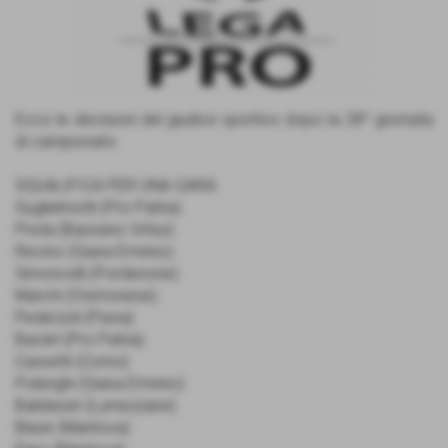
Ecco le decisioni del giudice sportivo dopo la 28^ giornata
di campionato:
SQUALIFICA PER UNA GARA:
Guglielmotti (Pro Patria)
Priola (Bassano Virtus)
Recino (Giana Erminio)
Simoncelli (Pordenone)
Marchi (Cremonese)
Pederzoli (Pavia)
Baclet (Pro Patria)
Cassetti (Como)
Polenghi (Giana Erminio)
Baldassin (Lumezzane)
Blaze (Mantova)