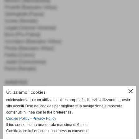
Morero (Alessandria)
Proietti (Bassano Virtus)
Ghiringhelli (Pavia)
Iovine (Renate)
Legati (Unione Venezia)
Bovi (Pro Patria)
Iocolano (Bassano Virtus)
Priola (Bassano Virtus)
Fietta (Como)
Jadid (Cremonese)
Perini (Renate)
AMMENDE:
€ 6.500.00 NOVARA
close
Utilizziamo i cookies
€ 1.500.00 ALESSANDRIA
calciosalodiano.com utilizza cookies propri e/o di terzi. Utilizzando questo
€ 500.00 PAVIA
sito accetti l´uso dei cookies per migliorare la navigazione e mostrare
contenuti in linea con le tue preferenze.
Cookie Policy
-
Privacy Policy
Fonte:
Calcio Salodiano
Il tuo consenso ha una durata massima di 6 mesi.
Cookie accettati nel consenso: nessun consenso