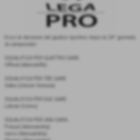
Ecco le decisioni del giudice sportivo dopo la 24^ giornata
di campionato:
SQUALIFICA PER QUATTRO GARE:
Offredi (Albinoleffe)
SQUALIFICA PER TRE GARE:
Sales (Unione Venezia)
SQUALIFICA PER DUE GARE:
Lebran (Como)
SQUALIFICA PER UNA GARA:
Poluzzi (Alessandria)
Iunco (Alessandria)