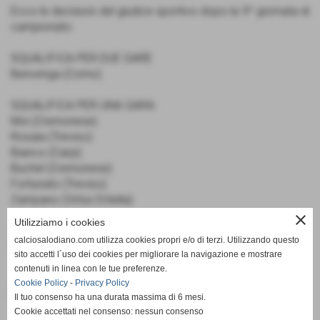
Ecco le decisioni del giudice sportivo dopo la 9^ giornata di
campionato:
SQUALIFICA PER DUE GARE:
Benvenga (Como)
SQUALIFICA PER UNA GARA:
Moi (Cremonese)
Rosaia (Treviso)
Bianco (Carpi)
Buchel (Cremonese)
Fortunato (Treviso)
Zampano (Virtus Entella)
close
Utilizziamo i cookies
AMMENDE:
calciosalodiano.com utilizza cookies propri e/o di terzi. Utilizzando questo
€ 1.500.00 CREMONESE
sito accetti l´uso dei cookies per migliorare la navigazione e mostrare
contenuti in linea con le tue preferenze.
Cookie Policy
-
Privacy Policy
Fonte:
Calcio Salodiano
Il tuo consenso ha una durata massima di 6 mesi.
Cookie accettati nel consenso: nessun consenso