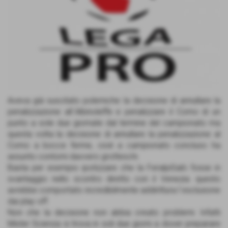
Aveva già suscitato polemiche la decisione di annullare la
penalizzazione all´Albinoleffe e penalizzare il Como di un
punto a sole due giornate dal termine del campionato ma
questa volta la decisione di annullare la penalizzazione al
Como a bocce ferme, cioè a campionato concluso ha
assunto contorni davvero grotteschi.
Basta per esempio ipotizzare che la FeralpiSalò fosse in
svantaggio nello scontro diretto con il Venezia: questo
avrebbe comportato incredibilmente addirittura l´esclusione
dai play off.
Non che la decisione non abbia creato problemi. Infatti
Mister Scienza si trova in soli due giorni a dover preparare