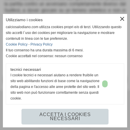
la partita contro un avversario completamente diverso dal
Sudtirol, a dover giocare su un terreno sintetico e non in
erba e di notte, con la luce artificiale anziché di pomeriggio.
close
Utilizziamo i cookies
Per non parlare dei problemi logistici.
calciosalodiano.com utilizza cookies propri e/o di terzi. Utilizzando questo
Viva il calcio!
sito accetti l´uso dei cookies per migliorare la navigazione e mostrare
contenuti in linea con le tue preferenze.
Cookie Policy
-
Privacy Policy
Fonte:
Calcio Salodiano
Il tuo consenso ha una durata massima di 6 mesi.
Cookie accettati nel consenso: nessun consenso
tecnici necessari
I cookie tecnici e necessari aiutano a rendere fruibile un
<< PRECEDENTE
SUCCESSIVO >>
sito web abilitando funzioni di base come la navigazione
della pagina e l'accesso alle aree protette del sito web. Il
sito web non può funzionare correttamente senza questi
cookie.
Calcio Salodiano
info@calciosalodiano.com
ACCETTA I COOKIES
NECESSARI
Realizzazione siti web www.sitoper.it