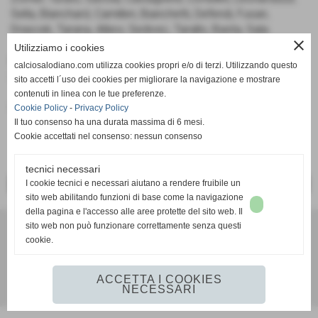
Sella, Blanchard, Camilleri, Bianchetti, Defendi, Fusari,
Drascek, Tarana, Allievi, Sedivec, Tarallo, Basta, Sala.
close
Utilizziamo i cookies
L´arbitro
sarà il signor Bruno di Torino, assistito da Gualtieri
calciosalodiano.com utilizza cookies propri e/o di terzi. Utilizzando questo
(Asti) e Liturco (Collegno).
sito accetti l´uso dei cookies per migliorare la navigazione e mostrare
contenuti in linea con le tue preferenze.
Fonte:
Ufficio Stampa
Cookie Policy
-
Privacy Policy
Il tuo consenso ha una durata massima di 6 mesi.
Cookie accettati nel consenso: nessun consenso
tecnici necessari
I cookie tecnici e necessari aiutano a rendere fruibile un
<< PRECEDENTE
SUCCESSIVO >>
sito web abilitando funzioni di base come la navigazione
della pagina e l'accesso alle aree protette del sito web. Il
sito web non può funzionare correttamente senza questi
cookie.
Calcio Salodiano
info@calciosalodiano.com
ACCETTA I COOKIES
NECESSARI
Realizzazione siti web www.sitoper.it