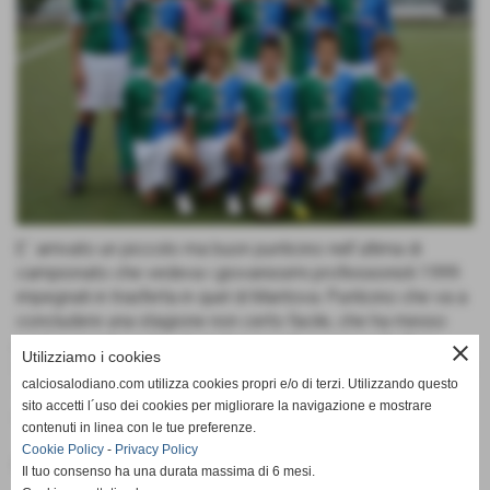
E´ arrivato un piccolo ma buon punticino nell´ultima di
campionato che vedeva i giovanissimi professionisti 1999
impegnati in trasferta in quel di Mantova. Punticino che va a
concludere una stagione non certo facile, che ha messo
però in mostra notevoli miglioramenti proprio nella fase
close
Utilizziamo i cookies
finale di campionato. La gara si è conclusa con il risultato di
calciosalodiano.com utilizza cookies propri e/o di terzi. Utilizzando questo
1-1 e la rete del pareggio è stata siglata proprio allo
sito accetti l´uso dei cookies per migliorare la navigazione e mostrare
scadere dal "solito" Kevin Ndoj.
contenuti in linea con le tue preferenze.
Cookie Policy
-
Privacy Policy
Fonte:
Calcio Salodiano
Il tuo consenso ha una durata massima di 6 mesi.