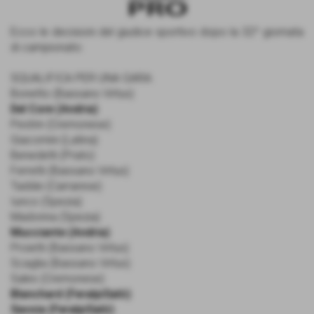
Ecco le decisioni del giudice sportivo dopo la 32^ giornata
di campionato:
SQUALIFICA PER UNA GARA:
Bonetto (Bassano Virtus)
Del Core (Andria)
Pestrin (Cremonese)
Giacomini (Latina)
Benedetti (Prato)
Ferretti (Bassano Virtus)
Taddei (Carrarese)
Iunco (Spezia)
Madonna (Spezia)
Mucciante (Andria)
Proietti (Bassano Virtus)
Scaglia (Bassano Virtus)
Sales (Cremonese)
Blanchard (FeralpiSalò)
Savoia (FeralpiSalò)