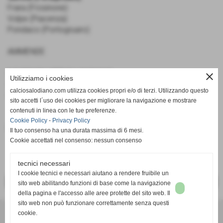
Frara (Frosinone)
Volpe (Piacenza)
Pondaco (Portogruaro)
AMMENDE:
€ 5.000.00 VIRTUS LANCIANO
close
Utilizziamo i cookies
€ 3.500.00 ANDRIA
calciosalodiano.com utilizza cookies propri e/o di terzi. Utilizzando questo
€ 3.500.00 PIACENZA
sito accetti l´uso dei cookies per migliorare la navigazione e mostrare
contenuti in linea con le tue preferenze.
Cookie Policy
-
Privacy Policy
Fonte:
Ufficio Stampa
Il tuo consenso ha una durata massima di 6 mesi.
Cookie accettati nel consenso: nessun consenso
tecnici necessari
I cookie tecnici e necessari aiutano a rendere fruibile un
<< PRECEDENTE
SUCCESSIVO >>
sito web abilitando funzioni di base come la navigazione
della pagina e l'accesso alle aree protette del sito web. Il
sito web non può funzionare correttamente senza questi
cookie.