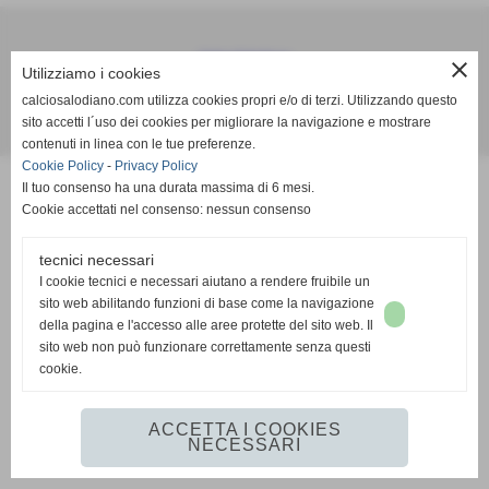
Calcio Salodiano
close
Utilizziamo i cookies
info@calciosalodiano.com
calciosalodiano.com utilizza cookies propri e/o di terzi. Utilizzando questo
sito accetti l´uso dei cookies per migliorare la navigazione e mostrare
Realizzazione siti web www.sitoper.it
contenuti in linea con le tue preferenze.
Cookie Policy
-
Privacy Policy
Il tuo consenso ha una durata massima di 6 mesi.
Cookie accettati nel consenso: nessun consenso
tecnici necessari
I cookie tecnici e necessari aiutano a rendere fruibile un
sito web abilitando funzioni di base come la navigazione
della pagina e l'accesso alle aree protette del sito web. Il
sito web non può funzionare correttamente senza questi
cookie.
ACCETTA I COOKIES
NECESSARI