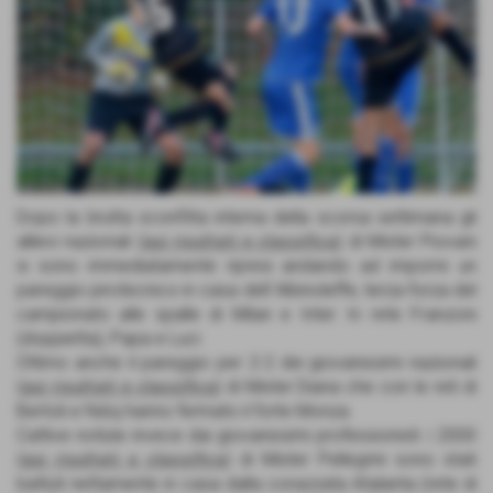
Dopo la brutta sconfitta interna della scorsa settimana gli
allievi nazionali (
qui risultati e classifica
) di Mister Piovani
si sono immediatamente ripresi andando ad imporre un
pareggio pirotecnico in casa dell´Albinoleffe, terza forza del
campionato alle spalle di Milan e Inter. In rete Franzoni
(doppietta), Papa e Luci.
Ottimo anche il pareggio per 2-2 dei giovanissimi nazionali
(
qui risultati e classifica
) di Mister Diana che con le reti di
Bertoli e Ndoj hanno fermato il forte Monza.
Cattive notizie invece dai giovanissimi professionisti: i 2000
(
qui risultati e classifica
) di Mister Pellegrini sono stati
battuti nettamente in casa dalla corazzata Atalanta (rete di