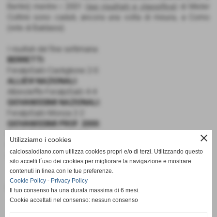
Bertini) mentre i 2001 (
qui risultati e classifica
) di Mister
Coltrini sono caduti, ancora una volta di misura, a Como
(rete di Baldassi).
I risultati del fine settimana:
BERRETTI:
FeralpiSalò-Castiglione 2-0
ALLIEVI NAZIONALI:
Albinoleffe-FeralpiSalò 4-4
GIOVANISSIMI NAZIONALI:
FeralpiSalò-Monza 2-2
GIOVANISSIMI PROF. 2000:
FeralpiSalò-Atalanta 1-6
close
Utilizziamo i cookies
GIOVANISSIMI PROF. 2001:
calciosalodiano.com utilizza cookies propri e/o di terzi. Utilizzando questo
Como-FeralpiSalò 2-1
sito accetti l´uso dei cookies per migliorare la navigazione e mostrare
contenuti in linea con le tue preferenze.
Cookie Policy
-
Privacy Policy
Fonte:
Calcio Salodiano
Il tuo consenso ha una durata massima di 6 mesi.
Cookie accettati nel consenso: nessun consenso