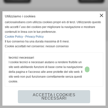
close
Utilizziamo i cookies
Calcio Salodiano
calciosalodiano.com utilizza cookies propri e/o di terzi. Utilizzando questo
info@calciosalodiano.com
sito accetti l´uso dei cookies per migliorare la navigazione e mostrare
contenuti in linea con le tue preferenze.
Realizzazione siti web www.sitoper.it
Cookie Policy
-
Privacy Policy
Il tuo consenso ha una durata massima di 6 mesi.
Cookie accettati nel consenso: nessun consenso
tecnici necessari
I cookie tecnici e necessari aiutano a rendere fruibile un
sito web abilitando funzioni di base come la navigazione
della pagina e l'accesso alle aree protette del sito web. Il
sito web non può funzionare correttamente senza questi
cookie.
ACCETTA I COOKIES
NECESSARI