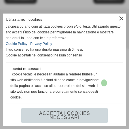
close
Utilizziamo i cookies
Calcio Salodiano
calciosalodiano.com utilizza cookies propri e/o di terzi. Utilizzando questo
info@calciosalodiano.com
sito accetti l´uso dei cookies per migliorare la navigazione e mostrare
contenuti in linea con le tue preferenze.
Realizzazione siti web www.sitoper.it
Cookie Policy
-
Privacy Policy
Il tuo consenso ha una durata massima di 6 mesi.
Cookie accettati nel consenso: nessun consenso
tecnici necessari
I cookie tecnici e necessari aiutano a rendere fruibile un
sito web abilitando funzioni di base come la navigazione
della pagina e l'accesso alle aree protette del sito web. Il
sito web non può funzionare correttamente senza questi
cookie.
ACCETTA I COOKIES
NECESSARI