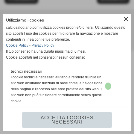
close
Utilizziamo i cookies
Calcio Salodiano
calciosalodiano.com utilizza cookies propri e/o di terzi. Utilizzando questo
info@calciosalodiano.com
sito accetti l´uso dei cookies per migliorare la navigazione e mostrare
contenuti in linea con le tue preferenze.
Realizzazione siti web www.sitoper.it
Cookie Policy
-
Privacy Policy
Il tuo consenso ha una durata massima di 6 mesi.
Cookie accettati nel consenso: nessun consenso
tecnici necessari
I cookie tecnici e necessari aiutano a rendere fruibile un
sito web abilitando funzioni di base come la navigazione
della pagina e l'accesso alle aree protette del sito web. Il
sito web non può funzionare correttamente senza questi
cookie.
ACCETTA I COOKIES
NECESSARI