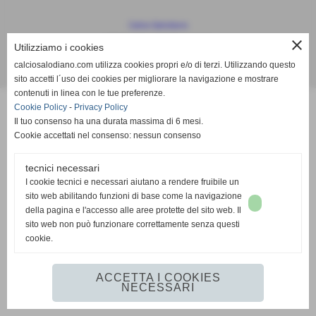
Calcio Salodiano
info@calciosalodiano.com
close
Utilizziamo i cookies
calciosalodiano.com utilizza cookies propri e/o di terzi. Utilizzando questo
Realizzazione siti web www.sitoper.it
sito accetti l´uso dei cookies per migliorare la navigazione e mostrare
contenuti in linea con le tue preferenze.
Cookie Policy
-
Privacy Policy
Il tuo consenso ha una durata massima di 6 mesi.
Cookie accettati nel consenso: nessun consenso
tecnici necessari
I cookie tecnici e necessari aiutano a rendere fruibile un
sito web abilitando funzioni di base come la navigazione
della pagina e l'accesso alle aree protette del sito web. Il
sito web non può funzionare correttamente senza questi
cookie.
ACCETTA I COOKIES
NECESSARI