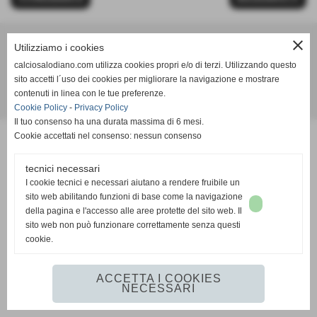
close
Utilizziamo i cookies
Calcio Salodiano
calciosalodiano.com utilizza cookies propri e/o di terzi. Utilizzando questo
info@calciosalodiano.com
sito accetti l´uso dei cookies per migliorare la navigazione e mostrare
contenuti in linea con le tue preferenze.
Realizzazione siti web www.sitoper.it
Cookie Policy
-
Privacy Policy
Il tuo consenso ha una durata massima di 6 mesi.
Cookie accettati nel consenso: nessun consenso
tecnici necessari
I cookie tecnici e necessari aiutano a rendere fruibile un
sito web abilitando funzioni di base come la navigazione
della pagina e l'accesso alle aree protette del sito web. Il
sito web non può funzionare correttamente senza questi
cookie.
ACCETTA I COOKIES
NECESSARI