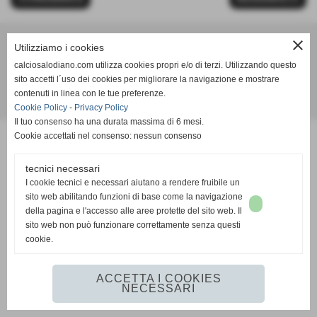
close
Utilizziamo i cookies
Calcio Salodiano
calciosalodiano.com utilizza cookies propri e/o di terzi. Utilizzando questo
info@calciosalodiano.com
sito accetti l´uso dei cookies per migliorare la navigazione e mostrare
contenuti in linea con le tue preferenze.
Realizzazione siti web www.sitoper.it
Cookie Policy
-
Privacy Policy
Il tuo consenso ha una durata massima di 6 mesi.
Cookie accettati nel consenso: nessun consenso
tecnici necessari
I cookie tecnici e necessari aiutano a rendere fruibile un
sito web abilitando funzioni di base come la navigazione
della pagina e l'accesso alle aree protette del sito web. Il
sito web non può funzionare correttamente senza questi
cookie.
ACCETTA I COOKIES
NECESSARI