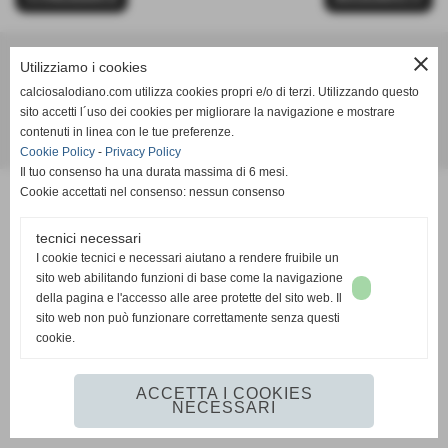
close
Utilizziamo i cookies
Calcio Salodiano
calciosalodiano.com utilizza cookies propri e/o di terzi. Utilizzando questo
info@calciosalodiano.com
sito accetti l´uso dei cookies per migliorare la navigazione e mostrare
contenuti in linea con le tue preferenze.
Realizzazione siti web www.sitoper.it
Cookie Policy
-
Privacy Policy
Il tuo consenso ha una durata massima di 6 mesi.
Cookie accettati nel consenso: nessun consenso
tecnici necessari
I cookie tecnici e necessari aiutano a rendere fruibile un
sito web abilitando funzioni di base come la navigazione
della pagina e l'accesso alle aree protette del sito web. Il
sito web non può funzionare correttamente senza questi
cookie.
ACCETTA I COOKIES
NECESSARI