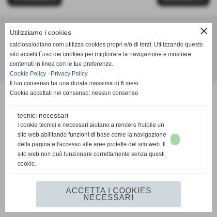
close
Utilizziamo i cookies
Calcio Salodiano
calciosalodiano.com utilizza cookies propri e/o di terzi. Utilizzando questo
info@calciosalodiano.com
sito accetti l´uso dei cookies per migliorare la navigazione e mostrare
contenuti in linea con le tue preferenze.
Realizzazione siti web www.sitoper.it
Cookie Policy
-
Privacy Policy
Il tuo consenso ha una durata massima di 6 mesi.
Cookie accettati nel consenso: nessun consenso
tecnici necessari
I cookie tecnici e necessari aiutano a rendere fruibile un
sito web abilitando funzioni di base come la navigazione
della pagina e l'accesso alle aree protette del sito web. Il
sito web non può funzionare correttamente senza questi
cookie.
ACCETTA I COOKIES
NECESSARI