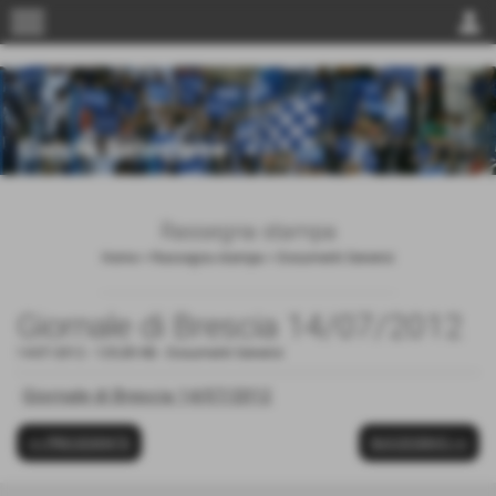
menu
person
Rassegna stampa
Home
>
Rassegna stampa
>
Documenti Generici
Giornale di Brescia 14/07/2012
14-07-2012
- 129,85 KB
-
Documenti Generici
Giornale di Brescia 14/07/2012
<< PRECEDENTE
SUCCESSIVO >>