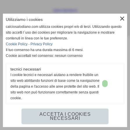
Calcio Salodiano
info@calciosalodiano.com
close
Utilizziamo i cookies
calciosalodiano.com utilizza cookies propri e/o di terzi. Utilizzando questo
Realizzazione siti web www.sitoper.it
sito accetti l´uso dei cookies per migliorare la navigazione e mostrare
contenuti in linea con le tue preferenze.
Cookie Policy
-
Privacy Policy
Il tuo consenso ha una durata massima di 6 mesi.
Cookie accettati nel consenso: nessun consenso
tecnici necessari
I cookie tecnici e necessari aiutano a rendere fruibile un
sito web abilitando funzioni di base come la navigazione
della pagina e l'accesso alle aree protette del sito web. Il
sito web non può funzionare correttamente senza questi
cookie.
ACCETTA I COOKIES
NECESSARI