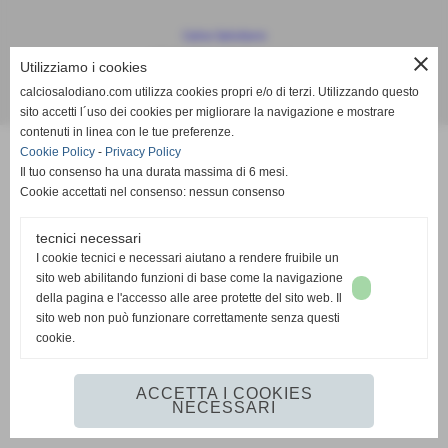
Calcio Salodiano
info@calciosalodiano.com
close
Utilizziamo i cookies
calciosalodiano.com utilizza cookies propri e/o di terzi. Utilizzando questo
Realizzazione siti web www.sitoper.it
sito accetti l´uso dei cookies per migliorare la navigazione e mostrare
contenuti in linea con le tue preferenze.
Cookie Policy
-
Privacy Policy
Il tuo consenso ha una durata massima di 6 mesi.
Cookie accettati nel consenso: nessun consenso
tecnici necessari
I cookie tecnici e necessari aiutano a rendere fruibile un
sito web abilitando funzioni di base come la navigazione
della pagina e l'accesso alle aree protette del sito web. Il
sito web non può funzionare correttamente senza questi
cookie.
ACCETTA I COOKIES
NECESSARI