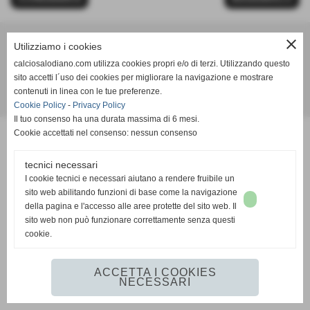
close
Utilizziamo i cookies
Calcio Salodiano
calciosalodiano.com utilizza cookies propri e/o di terzi. Utilizzando questo
info@calciosalodiano.com
sito accetti l´uso dei cookies per migliorare la navigazione e mostrare
contenuti in linea con le tue preferenze.
Realizzazione siti web www.sitoper.it
Cookie Policy
-
Privacy Policy
Il tuo consenso ha una durata massima di 6 mesi.
Cookie accettati nel consenso: nessun consenso
tecnici necessari
I cookie tecnici e necessari aiutano a rendere fruibile un
sito web abilitando funzioni di base come la navigazione
della pagina e l'accesso alle aree protette del sito web. Il
sito web non può funzionare correttamente senza questi
cookie.
ACCETTA I COOKIES
NECESSARI