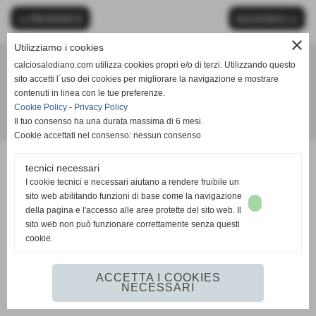
<< PRECEDENTE
SUCCESSIVO >>
close
Utilizziamo i cookies
calciosalodiano.com utilizza cookies propri e/o di terzi. Utilizzando questo
Calcio Salodiano
sito accetti l´uso dei cookies per migliorare la navigazione e mostrare
info@calciosalodiano.com
contenuti in linea con le tue preferenze.
Cookie Policy
-
Privacy Policy
Il tuo consenso ha una durata massima di 6 mesi.
Realizzazione siti web www.sitoper.it
Cookie accettati nel consenso: nessun consenso
tecnici necessari
I cookie tecnici e necessari aiutano a rendere fruibile un
sito web abilitando funzioni di base come la navigazione
della pagina e l'accesso alle aree protette del sito web. Il
sito web non può funzionare correttamente senza questi
cookie.
ACCETTA I COOKIES
NECESSARI