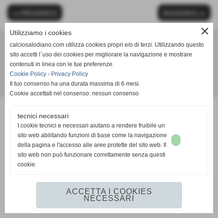
<< PRECEDENTE
SUCCESSIVO >>
close
Utilizziamo i cookies
calciosalodiano.com utilizza cookies propri e/o di terzi. Utilizzando questo
Calcio Salodiano
sito accetti l´uso dei cookies per migliorare la navigazione e mostrare
info@calciosalodiano.com
contenuti in linea con le tue preferenze.
Cookie Policy
-
Privacy Policy
Il tuo consenso ha una durata massima di 6 mesi.
Realizzazione siti web www.sitoper.it
Cookie accettati nel consenso: nessun consenso
tecnici necessari
I cookie tecnici e necessari aiutano a rendere fruibile un
sito web abilitando funzioni di base come la navigazione
della pagina e l'accesso alle aree protette del sito web. Il
sito web non può funzionare correttamente senza questi
cookie.
ACCETTA I COOKIES
NECESSARI