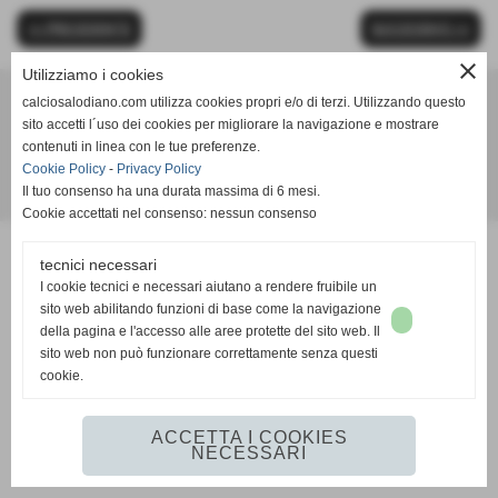
<< PRECEDENTE
SUCCESSIVO >>
close
Utilizziamo i cookies
calciosalodiano.com utilizza cookies propri e/o di terzi. Utilizzando questo
Calcio Salodiano
sito accetti l´uso dei cookies per migliorare la navigazione e mostrare
info@calciosalodiano.com
contenuti in linea con le tue preferenze.
Cookie Policy
-
Privacy Policy
Il tuo consenso ha una durata massima di 6 mesi.
Realizzazione siti web www.sitoper.it
Cookie accettati nel consenso: nessun consenso
tecnici necessari
I cookie tecnici e necessari aiutano a rendere fruibile un
sito web abilitando funzioni di base come la navigazione
della pagina e l'accesso alle aree protette del sito web. Il
sito web non può funzionare correttamente senza questi
cookie.
ACCETTA I COOKIES
NECESSARI