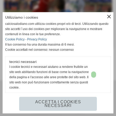
close
Utilizziamo i cookies
calciosalodiano.com utilizza cookies propri e/o di terzi. Utilizzando questo
sito accetti l´uso dei cookies per migliorare la navigazione e mostrare
contenuti in linea con le tue preferenze.
Cookie Policy
-
Privacy Policy
Il tuo consenso ha una durata massima di 6 mesi.
Cookie accettati nel consenso: nessun consenso
Invia
tecnici necessari
I cookie tecnici e necessari aiutano a rendere fruibile un
sito web abilitando funzioni di base come la navigazione
della pagina e l'accesso alle aree protette del sito web. Il
sito web non può funzionare correttamente senza questi
cookie.
Calcio Salodiano
info@calciosalodiano.com
ACCETTA I COOKIES
NECESSARI
Realizzazione siti web www.sitoper.it