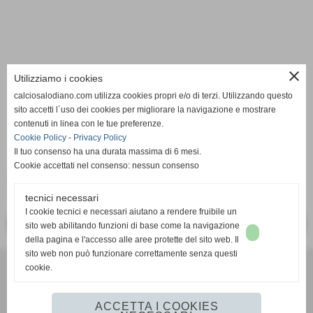
close
Utilizziamo i cookies
calciosalodiano.com utilizza cookies propri e/o di terzi. Utilizzando questo
sito accetti l´uso dei cookies per migliorare la navigazione e mostrare
contenuti in linea con le tue preferenze.
Cookie Policy
-
Privacy Policy
Il tuo consenso ha una durata massima di 6 mesi.
Cookie accettati nel consenso: nessun consenso
02-10-2011 Campionato di Lega Pro - 1^ divisione
2011/2012 - 5^ giornata
tecnici necessari
I cookie tecnici e necessari aiutano a rendere fruibile un
<< PRECEDENTE
SUCCESSIVO >>
sito web abilitando funzioni di base come la navigazione
della pagina e l'accesso alle aree protette del sito web. Il
sito web non può funzionare correttamente senza questi
cookie.
Calcio Salodiano
info@calciosalodiano.com
ACCETTA I COOKIES