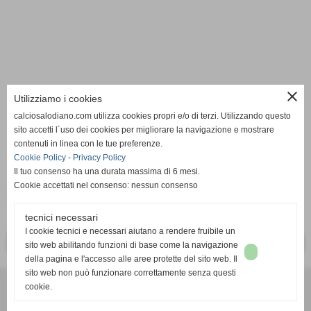
close
Utilizziamo i cookies
calciosalodiano.com utilizza cookies propri e/o di terzi. Utilizzando questo
sito accetti l´uso dei cookies per migliorare la navigazione e mostrare
contenuti in linea con le tue preferenze.
Cookie Policy
-
Privacy Policy
Il tuo consenso ha una durata massima di 6 mesi.
Cookie accettati nel consenso: nessun consenso
17-10-2010 LegaPro2 2010/2011 - 8^ giornata
tecnici necessari
I cookie tecnici e necessari aiutano a rendere fruibile un
<< PRECEDENTE
SUCCESSIVO >>
sito web abilitando funzioni di base come la navigazione
della pagina e l'accesso alle aree protette del sito web. Il
sito web non può funzionare correttamente senza questi
cookie.
Calcio Salodiano