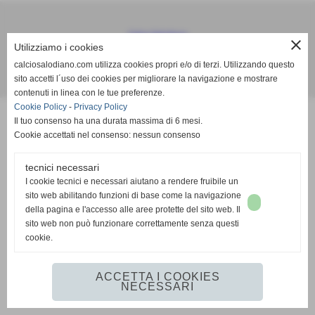
Calcio Salodiano
close
Utilizziamo i cookies
info@calciosalodiano.com
calciosalodiano.com utilizza cookies propri e/o di terzi. Utilizzando questo
sito accetti l´uso dei cookies per migliorare la navigazione e mostrare
Realizzazione siti web www.sitoper.it
contenuti in linea con le tue preferenze.
Cookie Policy
-
Privacy Policy
Il tuo consenso ha una durata massima di 6 mesi.
Cookie accettati nel consenso: nessun consenso
tecnici necessari
I cookie tecnici e necessari aiutano a rendere fruibile un
sito web abilitando funzioni di base come la navigazione
della pagina e l'accesso alle aree protette del sito web. Il
sito web non può funzionare correttamente senza questi
cookie.
ACCETTA I COOKIES
NECESSARI