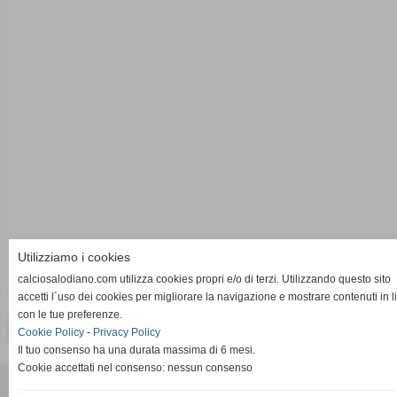
Utilizziamo i cookies
calciosalodiano.com utilizza cookies propri e/o di terzi. Utilizzando questo sito
28^ giornata 13-04-2013 Campionato D.Berretti 2012-2013
accetti l´uso dei cookies per migliorare la navigazione e mostrare contenuti in l
con le tue preferenze.
<< PRECEDENTE
SUCCESSIVO >>
Cookie Policy
-
Privacy Policy
Il tuo consenso ha una durata massima di 6 mesi.
Cookie accettati nel consenso: nessun consenso