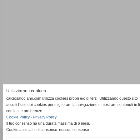
Utilizziamo i cookies
calciosalodiano.com utilizza cookies propri e/o di terzi. Utilizzando questo sito
17-03-2013 LegaPro1 2012/2013 - 27^ giornata
accetti l´uso dei cookies per migliorare la navigazione e mostrare contenuti in l
con le tue preferenze.
<< PRECEDENTE
SUCCESSIVO >>
Cookie Policy
-
Privacy Policy
Il tuo consenso ha una durata massima di 6 mesi.
Cookie accettati nel consenso: nessun consenso