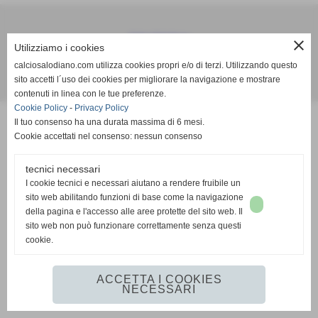
Calcio Salodiano
close
Utilizziamo i cookies
info@calciosalodiano.com
calciosalodiano.com utilizza cookies propri e/o di terzi. Utilizzando questo
sito accetti l´uso dei cookies per migliorare la navigazione e mostrare
Realizzazione siti web www.sitoper.it
contenuti in linea con le tue preferenze.
Cookie Policy
-
Privacy Policy
Il tuo consenso ha una durata massima di 6 mesi.
Cookie accettati nel consenso: nessun consenso
tecnici necessari
I cookie tecnici e necessari aiutano a rendere fruibile un
sito web abilitando funzioni di base come la navigazione
della pagina e l'accesso alle aree protette del sito web. Il
sito web non può funzionare correttamente senza questi
cookie.
ACCETTA I COOKIES
NECESSARI