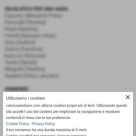
SQUALIFICA PER UNA GARA:
Esposito (Allenatore Prato)
Princivalli (Triestina)
Pisani (Barletta)
Ferretti (Bassano Virtus)
Grea (Sudtirol)
Guerra (Piacenza)
Baiocco (Siracusa)
Testini (Spezia)
Allegretti (Triestina)
Aquilanti (Virtus Lanciano)
AMMENDE:
€ 6.000.00 Prato
close
Utilizziamo i cookies
€ 1.000.00 Frosinone
calciosalodiano.com utilizza cookies propri e/o di terzi. Utilizzando questo
€ 500.00 Virtus Lanciano
sito accetti l´uso dei cookies per migliorare la navigazione e mostrare
contenuti in linea con le tue preferenze.
Fonte:
Ufficio Stampa
Cookie Policy
-
Privacy Policy
Il tuo consenso ha una durata massima di 6 mesi.