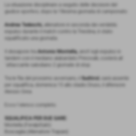
La situazione disciplinare a seguito delle decisioni del
giudice sportivo, dopo la 18esima giornata di campionato.
Andrea Tedeschi,
allenatore in seconda dei verdeblù
espulso durante il match contro la Triestina, è stato
squalificato una giornata.
Il dissapore tra
Antonio Montella,
anch´egli espulso in
tandem con il mediano alabardato Princivalli, costerà all
´attaccante salodiano 2 giornate di stop.
Tra le fila del prossimo avversario, il
Sudtirol
, sarà assente
per squalifica, domenica 15 allo stadio Druso, il difensore
Alessio Grea.
Ecco l´elenco completo.
SQUALIFICA PER DUE GARE:
Montella (FeralpiSalò)
Boscaglia (Allenatore Trapani)