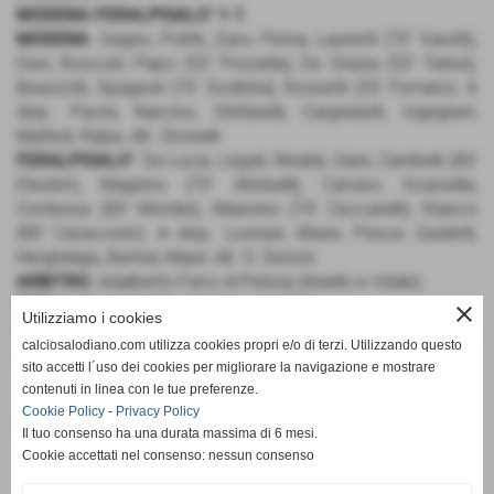
MODENA-FERALPISALO' 1-1
MODENA
: Gagno, Politti, Zaro, Perna, Laurenti (70' Varutti),
Davì, Boscolo Papo (55′ Pezzella), De Grazia (55' Tulissi),
Bearzotti, Spagnoli (70′ Sodinha), Rossetti (55′ Ferrario). A
disp.: Pacini, Narciso, Stefanelli, Cargnelutti, Ingegneri,
Mattioli, Rabiu. All.: Zironelli.
FERALPISALO'
: De Lucia, Legati, Rinaldi, Giani, Zambelli (83′
Eleuteri), Magnino (70' Altobelli), Carraro, Scarsella,
Contessa (83′ Mordini), Maiorino (74' Ceccarelli), Stanco
(80′ Caracciolo). A disp.: Liverani, Altare, Pesce, Guidetti,
Hergheligiu, Bertoli, Mauri. All.: D. Zenoni.
ARBITRO
: Adalberto Fiero di Pistoia (Aniello e Vitale).
RETI
: 1' Rossetti (M), 31' Maiorino (FS).
close
Utilizziamo i cookies
NOTE
: ammoniti Ferrario, Politti e Zaro (M), Contessa (FS).
calciosalodiano.com utilizza cookies propri e/o di terzi. Utilizzando questo
Angoli 5-3. Recupero 1' + 5'.
sito accetti l´uso dei cookies per migliorare la navigazione e mostrare
contenuti in linea con le tue preferenze.
Cookie Policy
-
Privacy Policy
Fonte:
Calcio Salodiano
Il tuo consenso ha una durata massima di 6 mesi.
Cookie accettati nel consenso: nessun consenso