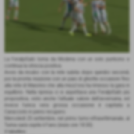
La FeralpiSalò torna da Modena con un solo punticino e
continua la striscia positiva.
Avvio da incubo con la rete subita dopo quindici secondi,
poi la pronta reazione con un paio di ghiotte occasioni fino
alla rete di Maiorino che alla mezz'ora ha rimesso la gara in
equilibrio. Nella ripresa ci si aspettava una FeralpiSalò più
propositiva, visto anche l'attuale valore dell'avversaria, ed
invece l'unica vera grossa occasione è capitata a
Caracciolo in pieno recupero.
Mercoledì 25 settembre, nel primo turno infrasettimanale, al
Turina sarà ospite il Fano (inizio ore 18:30).
Il tabellino: