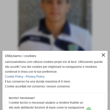
close
Utilizziamo i cookies
calciosalodiano.com utilizza cookies propri e/o di terzi. Utilizzando questo
sito accetti l´uso dei cookies per migliorare la navigazione e mostrare
contenuti in linea con le tue preferenze.
Data di nascita:
10-02-1994
Cookie Policy
-
Privacy Policy
Il tuo consenso ha una durata massima di 6 mesi.
DATI
Cookie accettati nel consenso: nessun consenso
ruolo:
difensore
tecnici necessari
I cookie tecnici e necessari aiutano a rendere fruibile un
<< PRECEDENTE
SUCCESSIVO >>
sito web abilitando funzioni di base come la navigazione