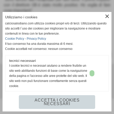
con il direttore Olli è stato molto positivo. Ho voglia di fare
cose importanti".
close
Utilizziamo i cookies
calciosalodiano.com utilizza cookies propri e/o di terzi. Utilizzando questo
Fonte:
Ufficio Stampa
sito accetti l´uso dei cookies per migliorare la navigazione e mostrare
contenuti in linea con le tue preferenze.
Cookie Policy
-
Privacy Policy
Il tuo consenso ha una durata massima di 6 mesi.
Cookie accettati nel consenso: nessun consenso
<< PRECEDENTE
SUCCESSIVO >>
tecnici necessari
I cookie tecnici e necessari aiutano a rendere fruibile un
sito web abilitando funzioni di base come la navigazione
della pagina e l'accesso alle aree protette del sito web. Il
Calcio Salodiano
sito web non può funzionare correttamente senza questi
info@calciosalodiano.com
cookie.
Realizzazione siti web www.sitoper.it
ACCETTA I COOKIES
NECESSARI