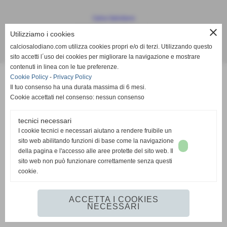
Calcio Salodiano
info@calciosalodiano.com
close
Utilizziamo i cookies
calciosalodiano.com utilizza cookies propri e/o di terzi. Utilizzando questo
Realizzazione siti web www.sitoper.it
sito accetti l´uso dei cookies per migliorare la navigazione e mostrare
contenuti in linea con le tue preferenze.
Cookie Policy
-
Privacy Policy
Il tuo consenso ha una durata massima di 6 mesi.
Cookie accettati nel consenso: nessun consenso
tecnici necessari
I cookie tecnici e necessari aiutano a rendere fruibile un
sito web abilitando funzioni di base come la navigazione
della pagina e l'accesso alle aree protette del sito web. Il
sito web non può funzionare correttamente senza questi
cookie.
ACCETTA I COOKIES
NECESSARI