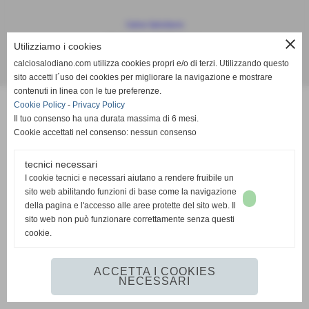
Calcio Salodiano
info@calciosalodiano.com
close
Utilizziamo i cookies
calciosalodiano.com utilizza cookies propri e/o di terzi. Utilizzando questo
Realizzazione siti web www.sitoper.it
sito accetti l´uso dei cookies per migliorare la navigazione e mostrare
contenuti in linea con le tue preferenze.
Cookie Policy
-
Privacy Policy
Il tuo consenso ha una durata massima di 6 mesi.
Cookie accettati nel consenso: nessun consenso
tecnici necessari
I cookie tecnici e necessari aiutano a rendere fruibile un
sito web abilitando funzioni di base come la navigazione
della pagina e l'accesso alle aree protette del sito web. Il
sito web non può funzionare correttamente senza questi
cookie.
ACCETTA I COOKIES
NECESSARI