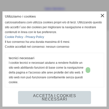
Calcio Salodiano
info@calciosalodiano.com
close
Utilizziamo i cookies
calciosalodiano.com utilizza cookies propri e/o di terzi. Utilizzando questo
Realizzazione siti web www.sitoper.it
sito accetti l´uso dei cookies per migliorare la navigazione e mostrare
contenuti in linea con le tue preferenze.
Cookie Policy
-
Privacy Policy
Il tuo consenso ha una durata massima di 6 mesi.
Cookie accettati nel consenso: nessun consenso
tecnici necessari
I cookie tecnici e necessari aiutano a rendere fruibile un
sito web abilitando funzioni di base come la navigazione
della pagina e l'accesso alle aree protette del sito web. Il
sito web non può funzionare correttamente senza questi
cookie.
ACCETTA I COOKIES
NECESSARI