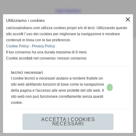
Calcio Salodiano
info@calciosalodiano.com
close
Utilizziamo i cookies
calciosalodiano.com utilizza cookies propri e/o di terzi. Utilizzando questo
Realizzazione siti web www.sitoper.it
sito accetti l´uso dei cookies per migliorare la navigazione e mostrare
contenuti in linea con le tue preferenze.
Cookie Policy
-
Privacy Policy
Il tuo consenso ha una durata massima di 6 mesi.
Cookie accettati nel consenso: nessun consenso
tecnici necessari
I cookie tecnici e necessari aiutano a rendere fruibile un
sito web abilitando funzioni di base come la navigazione
della pagina e l'accesso alle aree protette del sito web. Il
sito web non può funzionare correttamente senza questi
cookie.
ACCETTA I COOKIES
NECESSARI