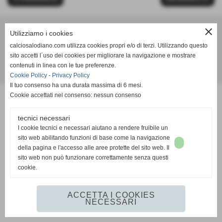
close
Utilizziamo i cookies
Calcio Salodiano
calciosalodiano.com utilizza cookies propri e/o di terzi. Utilizzando questo
info@calciosalodiano.com
sito accetti l´uso dei cookies per migliorare la navigazione e mostrare
contenuti in linea con le tue preferenze.
Realizzazione siti web www.sitoper.it
Cookie Policy
-
Privacy Policy
Il tuo consenso ha una durata massima di 6 mesi.
Cookie accettati nel consenso: nessun consenso
tecnici necessari
I cookie tecnici e necessari aiutano a rendere fruibile un
sito web abilitando funzioni di base come la navigazione
della pagina e l'accesso alle aree protette del sito web. Il
sito web non può funzionare correttamente senza questi
cookie.
ACCETTA I COOKIES
NECESSARI