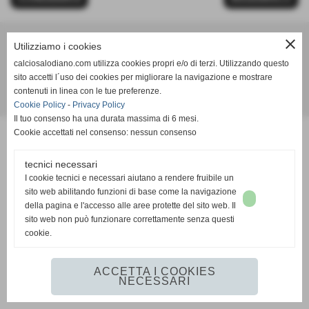
close
Utilizziamo i cookies
Calcio Salodiano
calciosalodiano.com utilizza cookies propri e/o di terzi. Utilizzando questo
info@calciosalodiano.com
sito accetti l´uso dei cookies per migliorare la navigazione e mostrare
contenuti in linea con le tue preferenze.
Realizzazione siti web www.sitoper.it
Cookie Policy
-
Privacy Policy
Il tuo consenso ha una durata massima di 6 mesi.
Cookie accettati nel consenso: nessun consenso
tecnici necessari
I cookie tecnici e necessari aiutano a rendere fruibile un
sito web abilitando funzioni di base come la navigazione
della pagina e l'accesso alle aree protette del sito web. Il
sito web non può funzionare correttamente senza questi
cookie.
ACCETTA I COOKIES
NECESSARI