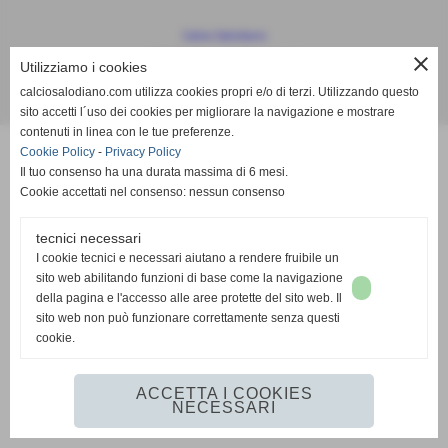
Calcio Salodiano
info@calciosalodiano.com
close
Utilizziamo i cookies
calciosalodiano.com utilizza cookies propri e/o di terzi. Utilizzando questo
Realizzazione siti web www.sitoper.it
sito accetti l´uso dei cookies per migliorare la navigazione e mostrare
contenuti in linea con le tue preferenze.
Cookie Policy
-
Privacy Policy
Il tuo consenso ha una durata massima di 6 mesi.
Cookie accettati nel consenso: nessun consenso
tecnici necessari
I cookie tecnici e necessari aiutano a rendere fruibile un
sito web abilitando funzioni di base come la navigazione
della pagina e l'accesso alle aree protette del sito web. Il
sito web non può funzionare correttamente senza questi
cookie.
ACCETTA I COOKIES
NECESSARI