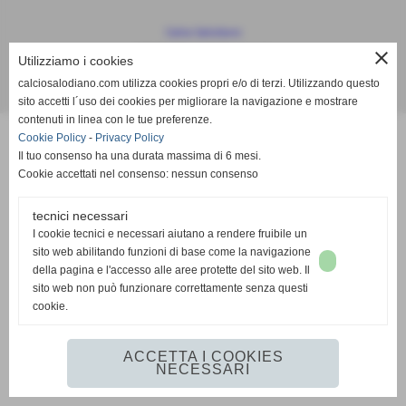
Calcio Salodiano
info@calciosalodiano.com
close
Utilizziamo i cookies
calciosalodiano.com utilizza cookies propri e/o di terzi. Utilizzando questo
Realizzazione siti web www.sitoper.it
sito accetti l´uso dei cookies per migliorare la navigazione e mostrare
contenuti in linea con le tue preferenze.
Cookie Policy
-
Privacy Policy
Il tuo consenso ha una durata massima di 6 mesi.
Cookie accettati nel consenso: nessun consenso
tecnici necessari
I cookie tecnici e necessari aiutano a rendere fruibile un
sito web abilitando funzioni di base come la navigazione
della pagina e l'accesso alle aree protette del sito web. Il
sito web non può funzionare correttamente senza questi
cookie.
ACCETTA I COOKIES
NECESSARI