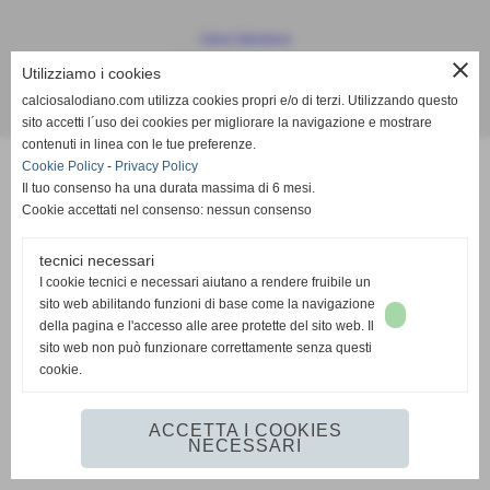
Calcio Salodiano
info@calciosalodiano.com
close
Utilizziamo i cookies
calciosalodiano.com utilizza cookies propri e/o di terzi. Utilizzando questo
Realizzazione siti web www.sitoper.it
sito accetti l´uso dei cookies per migliorare la navigazione e mostrare
contenuti in linea con le tue preferenze.
Cookie Policy
-
Privacy Policy
Il tuo consenso ha una durata massima di 6 mesi.
Cookie accettati nel consenso: nessun consenso
tecnici necessari
I cookie tecnici e necessari aiutano a rendere fruibile un
sito web abilitando funzioni di base come la navigazione
della pagina e l'accesso alle aree protette del sito web. Il
sito web non può funzionare correttamente senza questi
cookie.
ACCETTA I COOKIES
NECESSARI