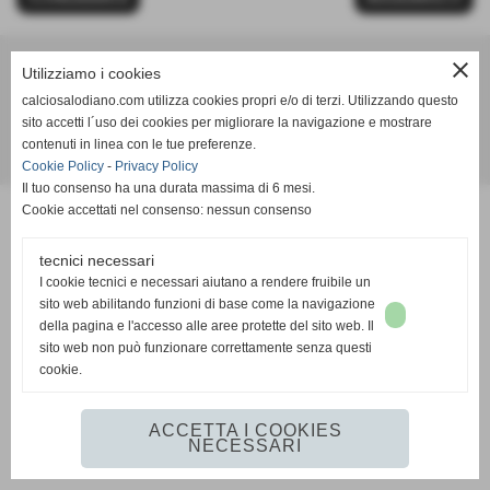
close
Utilizziamo i cookies
Calcio Salodiano
calciosalodiano.com utilizza cookies propri e/o di terzi. Utilizzando questo
info@calciosalodiano.com
sito accetti l´uso dei cookies per migliorare la navigazione e mostrare
contenuti in linea con le tue preferenze.
Realizzazione siti web www.sitoper.it
Cookie Policy
-
Privacy Policy
Il tuo consenso ha una durata massima di 6 mesi.
Cookie accettati nel consenso: nessun consenso
tecnici necessari
I cookie tecnici e necessari aiutano a rendere fruibile un
sito web abilitando funzioni di base come la navigazione
della pagina e l'accesso alle aree protette del sito web. Il
sito web non può funzionare correttamente senza questi
cookie.
ACCETTA I COOKIES
NECESSARI