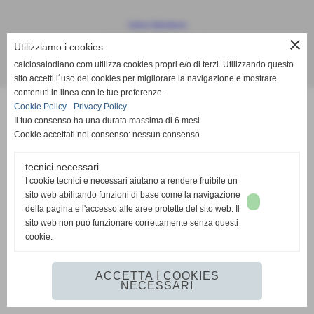
Calcio Salodiano
info@calciosalodiano.com
close
Utilizziamo i cookies
calciosalodiano.com utilizza cookies propri e/o di terzi. Utilizzando questo
Realizzazione siti web www.sitoper.it
sito accetti l´uso dei cookies per migliorare la navigazione e mostrare
contenuti in linea con le tue preferenze.
Cookie Policy
-
Privacy Policy
Il tuo consenso ha una durata massima di 6 mesi.
Cookie accettati nel consenso: nessun consenso
tecnici necessari
I cookie tecnici e necessari aiutano a rendere fruibile un
sito web abilitando funzioni di base come la navigazione
della pagina e l'accesso alle aree protette del sito web. Il
sito web non può funzionare correttamente senza questi
cookie.
ACCETTA I COOKIES
NECESSARI