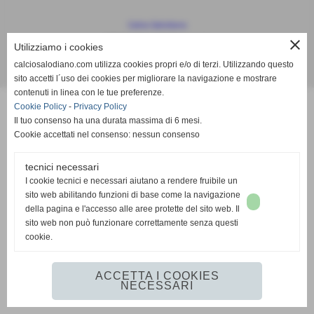
Calcio Salodiano
info@calciosalodiano.com
close
Utilizziamo i cookies
calciosalodiano.com utilizza cookies propri e/o di terzi. Utilizzando questo
Realizzazione siti web www.sitoper.it
sito accetti l´uso dei cookies per migliorare la navigazione e mostrare
contenuti in linea con le tue preferenze.
Cookie Policy
-
Privacy Policy
Il tuo consenso ha una durata massima di 6 mesi.
Cookie accettati nel consenso: nessun consenso
tecnici necessari
I cookie tecnici e necessari aiutano a rendere fruibile un
sito web abilitando funzioni di base come la navigazione
della pagina e l'accesso alle aree protette del sito web. Il
sito web non può funzionare correttamente senza questi
cookie.
ACCETTA I COOKIES
NECESSARI