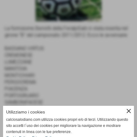
La formziome Berretti della FeralpiSalò è stata inserita nel
girone "B" del campionato 2011/2012. Ecco le avversarie:
BASSANO VIRTUS
CREMONESE
LUMEZZANE
MANTOVA
MONTICHIARI
PERGOCREMA
PIACENZA
PORTOGRUARO
SAMBONIFACESE
SUDTIROL
close
Utilizziamo i cookies
TREVISO
calciosalodiano.com utilizza cookies propri e/o di terzi. Utilizzando questo
TRIESTINA
sito accetti l´uso dei cookies per migliorare la navigazione e mostrare
TRITIUM
contenuti in linea con le tue preferenze.