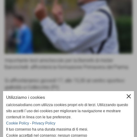
Importante test amichevole per la Berretti di mister
Baronchelli: affronterà la formazione Primavera del Parma.
Si affronteranno giovedì 17, alle 15,30 al centro sportivo
gialloblù a Collecchio (Pr).
close
Utilizziamo i cookies
Con il Parma intercorrono anche ottimi rapporti societari in
calciosalodiano.com utilizza cookies propri e/o di terzi. Utilizzando questo
virtù del sincero legame di stima che unisce i due presidenti.
sito accetti l´uso dei cookies per migliorare la navigazione e mostrare
contenuti in linea con le tue preferenze.
Cookie Policy
-
Privacy Policy
Fonte:
Ufficio Stampa
Il tuo consenso ha una durata massima di 6 mesi.
Cookie accettati nel consenso: nessun consenso