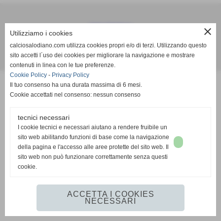
Calcio Salodiano
close
Utilizziamo i cookies
info@calciosalodiano.com
calciosalodiano.com utilizza cookies propri e/o di terzi. Utilizzando questo
sito accetti l´uso dei cookies per migliorare la navigazione e mostrare
Realizzazione siti web www.sitoper.it
contenuti in linea con le tue preferenze.
Cookie Policy
-
Privacy Policy
Il tuo consenso ha una durata massima di 6 mesi.
Cookie accettati nel consenso: nessun consenso
tecnici necessari
I cookie tecnici e necessari aiutano a rendere fruibile un
sito web abilitando funzioni di base come la navigazione
della pagina e l'accesso alle aree protette del sito web. Il
sito web non può funzionare correttamente senza questi
cookie.
ACCETTA I COOKIES
NECESSARI