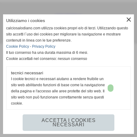
Calcio Salodiano
close
Utilizziamo i cookies
info@calciosalodiano.com
calciosalodiano.com utilizza cookies propri e/o di terzi. Utilizzando questo
sito accetti l´uso dei cookies per migliorare la navigazione e mostrare
Realizzazione siti web www.sitoper.it
contenuti in linea con le tue preferenze.
Cookie Policy
-
Privacy Policy
Il tuo consenso ha una durata massima di 6 mesi.
Cookie accettati nel consenso: nessun consenso
tecnici necessari
I cookie tecnici e necessari aiutano a rendere fruibile un
sito web abilitando funzioni di base come la navigazione
della pagina e l'accesso alle aree protette del sito web. Il
sito web non può funzionare correttamente senza questi
cookie.
ACCETTA I COOKIES
NECESSARI